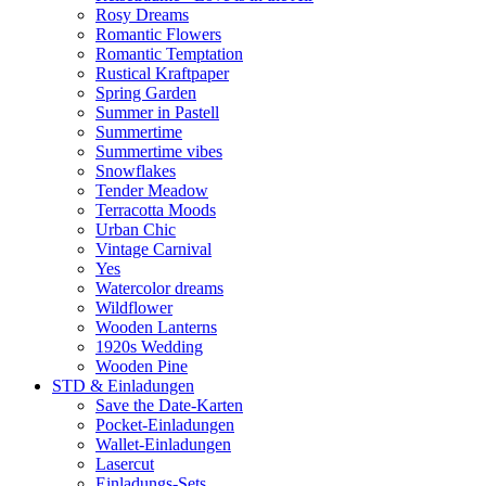
Rosy Dreams
Romantic Flowers
Romantic Temptation
Rustical Kraftpaper
Spring Garden
Summer in Pastell
Summertime
Summertime vibes
Snowflakes
Tender Meadow
Terracotta Moods
Urban Chic
Vintage Carnival
Yes
Watercolor dreams
Wildflower
Wooden Lanterns
1920s Wedding
Wooden Pine
STD & Einladungen
Save the Date-Karten
Pocket-Einladungen
Wallet-Einladungen
Lasercut
Einladungs-Sets