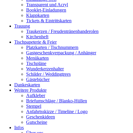
Transparent und Acryl
Booklet-Einladungen
Klappkarten
Tickets & Eintrittskarten
Trauung
Traukerzen / Freudentränenbanderolen
Kirchenheft
Tischpapeterie & Feier
Platzkarten / Tischnummern
Gastgeschenkverpackung / Anhänger
Menükarten
Tischpläne
Wunderkerzenhalter
Schilder / Weddingtrees
Gästebücher
Dankeskarten
Weitere Produkte
Aufkleber
Briefumschläge / Blanko-Hüllen
Stempel
Anfahrtsskizze / Timeline / Logo
Geschenkideen
Gutscheine
Infos
Über uns