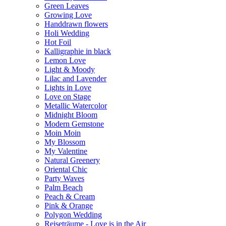
Green Leaves
Growing Love
Handdrawn flowers
Holi Wedding
Hot Foil
Kalligraphie in black
Lemon Love
Light & Moody
Lilac and Lavender
Lights in Love
Love on Stage
Metallic Watercolor
Midnight Bloom
Modern Gemstone
Moin Moin
My Blossom
My Valentine
Natural Greenery
Oriental Chic
Party Waves
Palm Beach
Peach & Cream
Pink & Orange
Polygon Wedding
Reiseträume - Love is in the Air