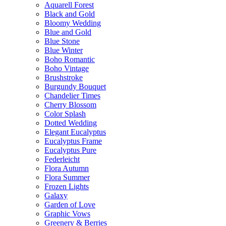
Aquarell Forest
Black and Gold
Bloomy Wedding
Blue and Gold
Blue Stone
Blue Winter
Boho Romantic
Boho Vintage
Brushstroke
Burgundy Bouquet
Chandelier Times
Cherry Blossom
Color Splash
Dotted Wedding
Elegant Eucalyptus
Eucalyptus Frame
Eucalyptus Pure
Federleicht
Flora Autumn
Flora Summer
Frozen Lights
Galaxy
Garden of Love
Graphic Vows
Greenery & Berries