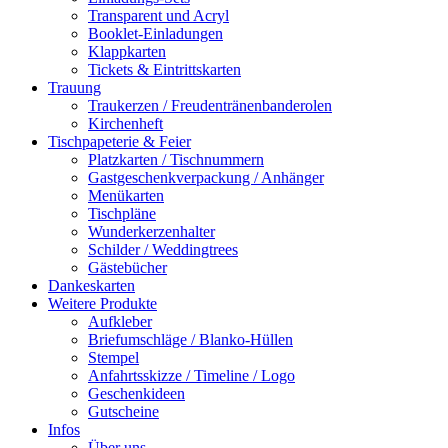
Transparent und Acryl
Booklet-Einladungen
Klappkarten
Tickets & Eintrittskarten
Trauung
Traukerzen / Freudentränenbanderolen
Kirchenheft
Tischpapeterie & Feier
Platzkarten / Tischnummern
Gastgeschenkverpackung / Anhänger
Menükarten
Tischpläne
Wunderkerzenhalter
Schilder / Weddingtrees
Gästebücher
Dankeskarten
Weitere Produkte
Aufkleber
Briefumschläge / Blanko-Hüllen
Stempel
Anfahrtsskizze / Timeline / Logo
Geschenkideen
Gutscheine
Infos
Über uns