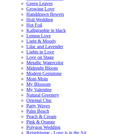
Green Leaves
Growing Love
Handdrawn flowers
Holi Wedding
Hot Foil
Kalligraphie in black
Lemon Love
Light & Moody
Lilac and Lavender
Lights in Love
Love on Stage
Metallic Watercolor
Midnight Bloom
Modern Gemstone
Moin Moin
My Blossom
My Valentine
Natural Greenery
Oriental Chic
Party Waves
Palm Beach
Peach & Cream
Pink & Orange
Polygon Wedding
Reiseträume - Love is in the Air