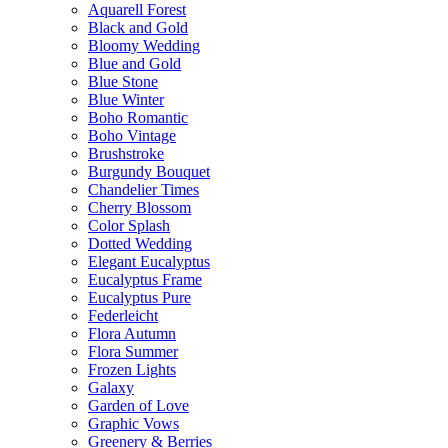
Aquarell Forest
Black and Gold
Bloomy Wedding
Blue and Gold
Blue Stone
Blue Winter
Boho Romantic
Boho Vintage
Brushstroke
Burgundy Bouquet
Chandelier Times
Cherry Blossom
Color Splash
Dotted Wedding
Elegant Eucalyptus
Eucalyptus Frame
Eucalyptus Pure
Federleicht
Flora Autumn
Flora Summer
Frozen Lights
Galaxy
Garden of Love
Graphic Vows
Greenery & Berries