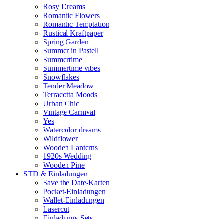
Rosy Dreams
Romantic Flowers
Romantic Temptation
Rustical Kraftpaper
Spring Garden
Summer in Pastell
Summertime
Summertime vibes
Snowflakes
Tender Meadow
Terracotta Moods
Urban Chic
Vintage Carnival
Yes
Watercolor dreams
Wildflower
Wooden Lanterns
1920s Wedding
Wooden Pine
STD & Einladungen
Save the Date-Karten
Pocket-Einladungen
Wallet-Einladungen
Lasercut
Einladungs-Sets