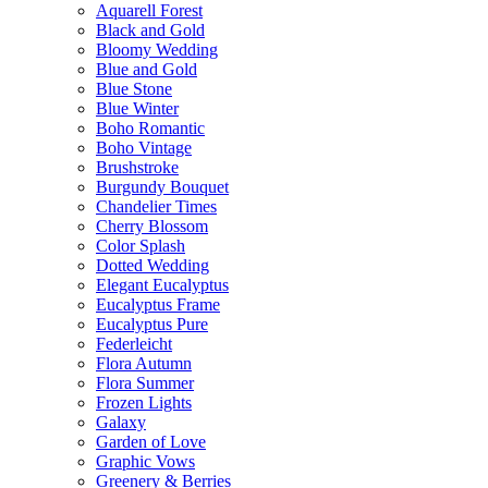
Aquarell Forest
Black and Gold
Bloomy Wedding
Blue and Gold
Blue Stone
Blue Winter
Boho Romantic
Boho Vintage
Brushstroke
Burgundy Bouquet
Chandelier Times
Cherry Blossom
Color Splash
Dotted Wedding
Elegant Eucalyptus
Eucalyptus Frame
Eucalyptus Pure
Federleicht
Flora Autumn
Flora Summer
Frozen Lights
Galaxy
Garden of Love
Graphic Vows
Greenery & Berries