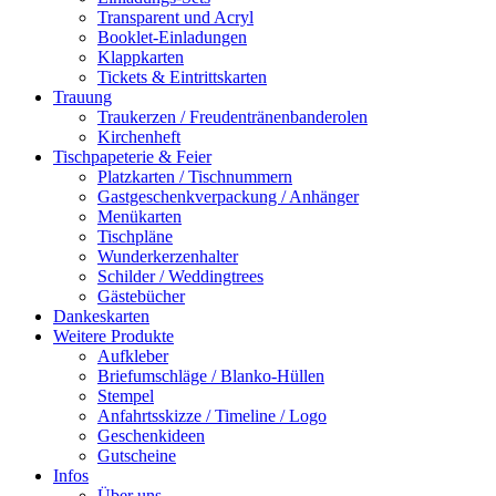
Transparent und Acryl
Booklet-Einladungen
Klappkarten
Tickets & Eintrittskarten
Trauung
Traukerzen / Freudentränenbanderolen
Kirchenheft
Tischpapeterie & Feier
Platzkarten / Tischnummern
Gastgeschenkverpackung / Anhänger
Menükarten
Tischpläne
Wunderkerzenhalter
Schilder / Weddingtrees
Gästebücher
Dankeskarten
Weitere Produkte
Aufkleber
Briefumschläge / Blanko-Hüllen
Stempel
Anfahrtsskizze / Timeline / Logo
Geschenkideen
Gutscheine
Infos
Über uns