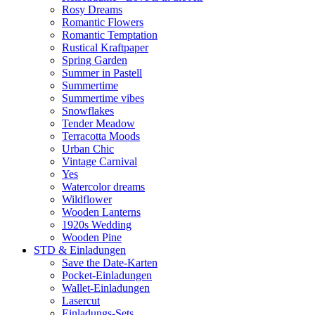
Rosy Dreams
Romantic Flowers
Romantic Temptation
Rustical Kraftpaper
Spring Garden
Summer in Pastell
Summertime
Summertime vibes
Snowflakes
Tender Meadow
Terracotta Moods
Urban Chic
Vintage Carnival
Yes
Watercolor dreams
Wildflower
Wooden Lanterns
1920s Wedding
Wooden Pine
STD & Einladungen
Save the Date-Karten
Pocket-Einladungen
Wallet-Einladungen
Lasercut
Einladungs-Sets