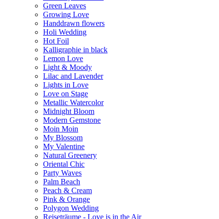
Green Leaves
Growing Love
Handdrawn flowers
Holi Wedding
Hot Foil
Kalligraphie in black
Lemon Love
Light & Moody
Lilac and Lavender
Lights in Love
Love on Stage
Metallic Watercolor
Midnight Bloom
Modern Gemstone
Moin Moin
My Blossom
My Valentine
Natural Greenery
Oriental Chic
Party Waves
Palm Beach
Peach & Cream
Pink & Orange
Polygon Wedding
Reiseträume - Love is in the Air