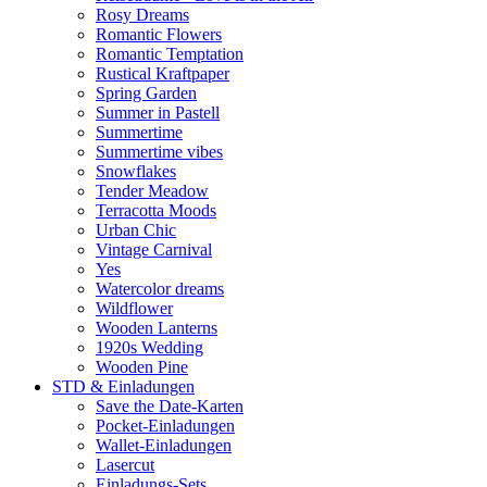
Rosy Dreams
Romantic Flowers
Romantic Temptation
Rustical Kraftpaper
Spring Garden
Summer in Pastell
Summertime
Summertime vibes
Snowflakes
Tender Meadow
Terracotta Moods
Urban Chic
Vintage Carnival
Yes
Watercolor dreams
Wildflower
Wooden Lanterns
1920s Wedding
Wooden Pine
STD & Einladungen
Save the Date-Karten
Pocket-Einladungen
Wallet-Einladungen
Lasercut
Einladungs-Sets