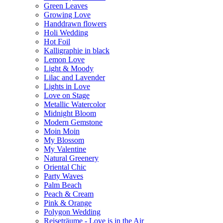
Green Leaves
Growing Love
Handdrawn flowers
Holi Wedding
Hot Foil
Kalligraphie in black
Lemon Love
Light & Moody
Lilac and Lavender
Lights in Love
Love on Stage
Metallic Watercolor
Midnight Bloom
Modern Gemstone
Moin Moin
My Blossom
My Valentine
Natural Greenery
Oriental Chic
Party Waves
Palm Beach
Peach & Cream
Pink & Orange
Polygon Wedding
Reiseträume - Love is in the Air