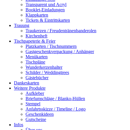
Transparent und Acryl
Booklet-Einladungen
Klappkarten
Tickets & Eintrittskarten
Trauung
Traukerzen / Freudentränenbanderolen
Kirchenheft
Tischpapeterie & Feier
Platzkarten / Tischnummern
Gastgeschenkverpackung / Anhänger
Menükarten
Tischpläne
Wunderkerzenhalter
Schilder / Weddingtrees
Gästebücher
Dankeskarten
Weitere Produkte
Aufkleber
Briefumschläge / Blanko-Hüllen
Stempel
Anfahrtsskizze / Timeline / Logo
Geschenkideen
Gutscheine
Infos
Über uns