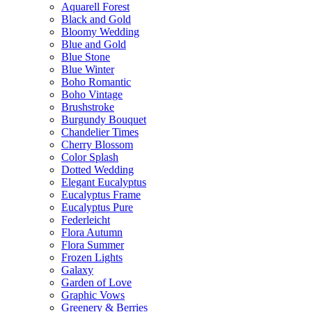
Aquarell Forest
Black and Gold
Bloomy Wedding
Blue and Gold
Blue Stone
Blue Winter
Boho Romantic
Boho Vintage
Brushstroke
Burgundy Bouquet
Chandelier Times
Cherry Blossom
Color Splash
Dotted Wedding
Elegant Eucalyptus
Eucalyptus Frame
Eucalyptus Pure
Federleicht
Flora Autumn
Flora Summer
Frozen Lights
Galaxy
Garden of Love
Graphic Vows
Greenery & Berries