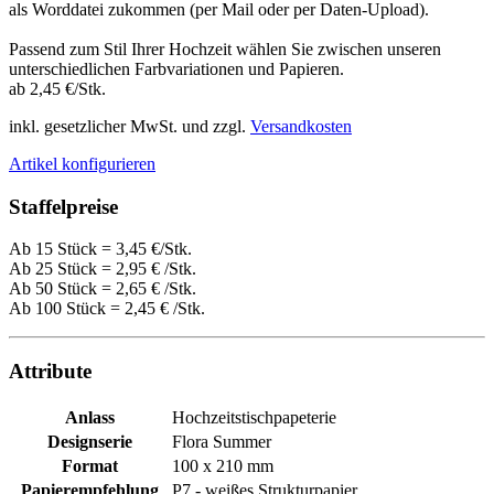
als Worddatei zukommen (per Mail oder per Daten-Upload).
Passend zum Stil Ihrer Hochzeit wählen Sie zwischen unseren
unterschiedlichen Farbvariationen und Papieren.
ab 2,45 €/Stk.
inkl. gesetzlicher MwSt. und zzgl.
Versandkosten
Artikel konfigurieren
Staffelpreise
Ab 15 Stück = 3,45 €/Stk.
Ab 25 Stück =
2,95 €
/Stk.
Ab 50 Stück =
2,65 €
/Stk.
Ab 100 Stück =
2,45 €
/Stk.
Attribute
Anlass
Hochzeitstischpapeterie
Designserie
Flora Summer
Format
100 x 210 mm
Papierempfehlung
P7 - weißes Strukturpapier