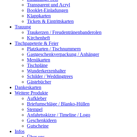
Transparent und Acryl
Booklet-Einladungen
Klappkarten
Tickets & Eintrittskarten
Trauung
Traukerzen / Freudentränenbanderolen
Kirchenheft
Tischpapeterie & Feier
Platzkarten / Tischnummern
Gastgeschenkverpackung / Anhänger
Menükarten
Tischpläne
Wunderkerzenhalter
Schilder / Weddingtrees
Gästebücher
Dankeskarten
Weitere Produkte
Aufkleber
Briefumschläge / Blanko-Hüllen
Stempel
Anfahrtsskizze / Timeline / Logo
Geschenkideen
Gutscheine
Infos
Über uns