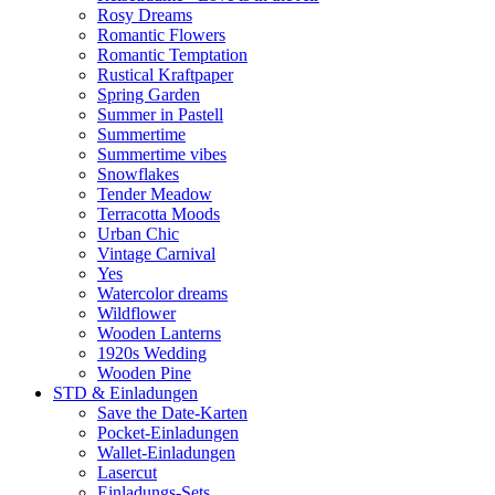
Rosy Dreams
Romantic Flowers
Romantic Temptation
Rustical Kraftpaper
Spring Garden
Summer in Pastell
Summertime
Summertime vibes
Snowflakes
Tender Meadow
Terracotta Moods
Urban Chic
Vintage Carnival
Yes
Watercolor dreams
Wildflower
Wooden Lanterns
1920s Wedding
Wooden Pine
STD & Einladungen
Save the Date-Karten
Pocket-Einladungen
Wallet-Einladungen
Lasercut
Einladungs-Sets