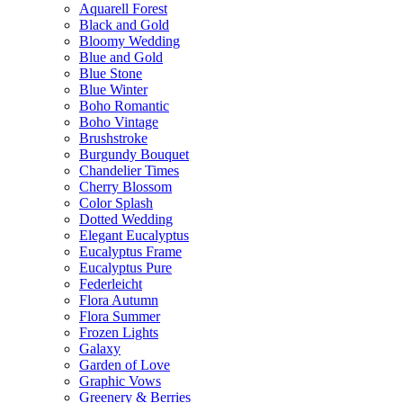
Aquarell Forest
Black and Gold
Bloomy Wedding
Blue and Gold
Blue Stone
Blue Winter
Boho Romantic
Boho Vintage
Brushstroke
Burgundy Bouquet
Chandelier Times
Cherry Blossom
Color Splash
Dotted Wedding
Elegant Eucalyptus
Eucalyptus Frame
Eucalyptus Pure
Federleicht
Flora Autumn
Flora Summer
Frozen Lights
Galaxy
Garden of Love
Graphic Vows
Greenery & Berries