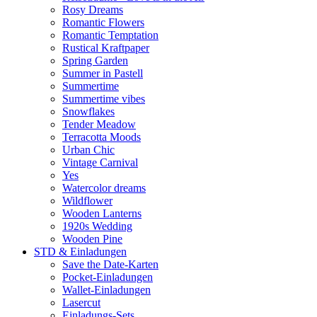
Rosy Dreams
Romantic Flowers
Romantic Temptation
Rustical Kraftpaper
Spring Garden
Summer in Pastell
Summertime
Summertime vibes
Snowflakes
Tender Meadow
Terracotta Moods
Urban Chic
Vintage Carnival
Yes
Watercolor dreams
Wildflower
Wooden Lanterns
1920s Wedding
Wooden Pine
STD & Einladungen
Save the Date-Karten
Pocket-Einladungen
Wallet-Einladungen
Lasercut
Einladungs-Sets