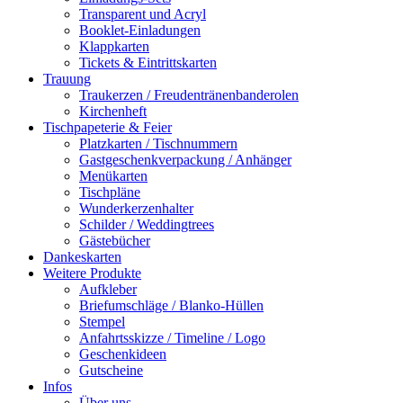
Transparent und Acryl
Booklet-Einladungen
Klappkarten
Tickets & Eintrittskarten
Trauung
Traukerzen / Freudentränenbanderolen
Kirchenheft
Tischpapeterie & Feier
Platzkarten / Tischnummern
Gastgeschenkverpackung / Anhänger
Menükarten
Tischpläne
Wunderkerzenhalter
Schilder / Weddingtrees
Gästebücher
Dankeskarten
Weitere Produkte
Aufkleber
Briefumschläge / Blanko-Hüllen
Stempel
Anfahrtsskizze / Timeline / Logo
Geschenkideen
Gutscheine
Infos
Über uns