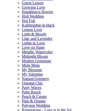
Green Leaves
Growing Love
Handdrawn flowers
Holi Wedding
Hot Foil
Kalligraphie in black
Lemon Love
Light & Moody
Lilac and Lavender
Lights in Love
Love on Stage
Metallic Watercolor
Midnight Bloom
Modern Gemstone
Moin Moin
My Blossom
My Valentine
Natural Greenery
Oriental Chic
Party Waves
Palm Beach
Peach & Cream
Pink & Orange
Polygon Wedding
Reiseträume - Love is in the Air