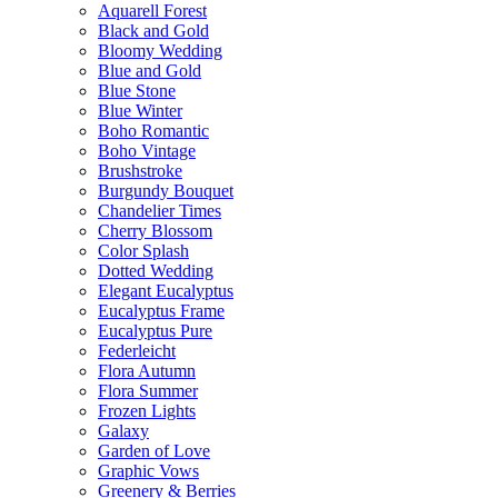
Aquarell Forest
Black and Gold
Bloomy Wedding
Blue and Gold
Blue Stone
Blue Winter
Boho Romantic
Boho Vintage
Brushstroke
Burgundy Bouquet
Chandelier Times
Cherry Blossom
Color Splash
Dotted Wedding
Elegant Eucalyptus
Eucalyptus Frame
Eucalyptus Pure
Federleicht
Flora Autumn
Flora Summer
Frozen Lights
Galaxy
Garden of Love
Graphic Vows
Greenery & Berries