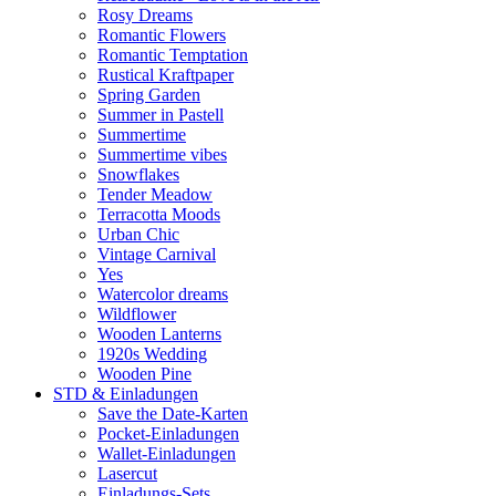
Rosy Dreams
Romantic Flowers
Romantic Temptation
Rustical Kraftpaper
Spring Garden
Summer in Pastell
Summertime
Summertime vibes
Snowflakes
Tender Meadow
Terracotta Moods
Urban Chic
Vintage Carnival
Yes
Watercolor dreams
Wildflower
Wooden Lanterns
1920s Wedding
Wooden Pine
STD & Einladungen
Save the Date-Karten
Pocket-Einladungen
Wallet-Einladungen
Lasercut
Einladungs-Sets