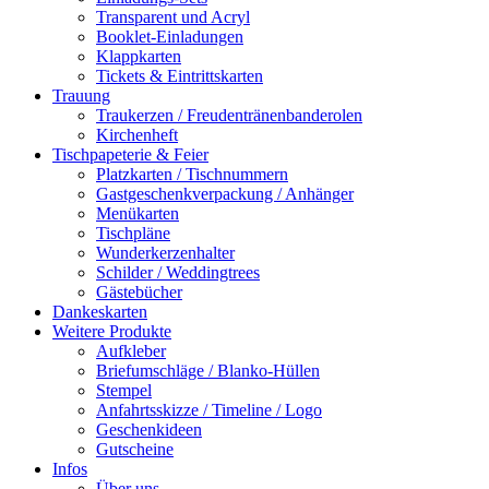
Transparent und Acryl
Booklet-Einladungen
Klappkarten
Tickets & Eintrittskarten
Trauung
Traukerzen / Freudentränenbanderolen
Kirchenheft
Tischpapeterie & Feier
Platzkarten / Tischnummern
Gastgeschenkverpackung / Anhänger
Menükarten
Tischpläne
Wunderkerzenhalter
Schilder / Weddingtrees
Gästebücher
Dankeskarten
Weitere Produkte
Aufkleber
Briefumschläge / Blanko-Hüllen
Stempel
Anfahrtsskizze / Timeline / Logo
Geschenkideen
Gutscheine
Infos
Über uns