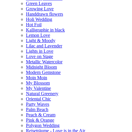
Green Leaves
Growing Love
Handdrawn flowers
Holi Wedding
Hot Foil
Kalligraphie in black
Lemon Love
Light & Moody
Lilac and Lavender
Lights in Love
Love on Stage
Metallic Watercolor
Midnight Bloom
Modern Gemstone
Moin Moin
My Blossom
My Valentine
Natural Greenery
Oriental Chic
Party Waves
Palm Beach
Peach & Cream
Pink & Orange
Polygon Wedding
Reiseträume - Love is in the Air